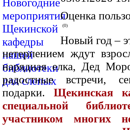
Оценка пользо
(0)
Новый год – э
нетерпением ждут взрос
нарядная елка, Дед Моро
радостные встречи, с
подарки.
Щекинская ка
специальной библи
участником многих н