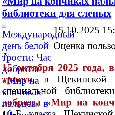
«Мир на кончиках паль
библиотеки для слепых
15.10.2025 15
Оценка пользо
(0)
15 октября 2025 года,
трости
, в Щекинской к
специальной библиоте
доброты «Мир на конч
10-Б класса Щекинско