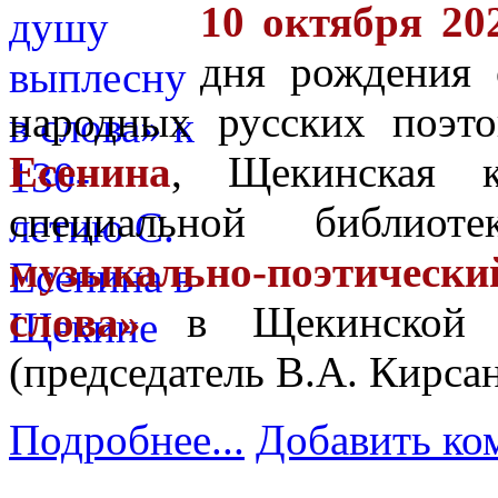
10 октября 202
дня рождения
народных русских поэ
Есенина
, Щекинская к
специальной библио
музыкально-поэтически
слова»
в Щекинской м
(председатель В.А. Кирсан
Подробнее...
Добавить ко