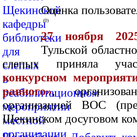
Оценка пользовате
(0)
27 ноября 202
Тульской областн
слепых приняла у
конкурсном мероприят
равного»
, организов
организацией ВОС (пре
Щекинском досуговом ком