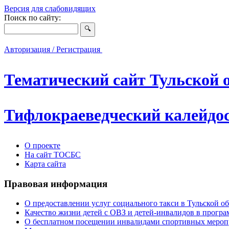
Версия для слабовидящих
Поиск по сайту:
Авторизация / Регистрация
Тематический сайт Тульской 
Тифлокраеведческий калейдо
О проекте
На сайт ТОСБС
Карта сайта
Правовая информация
О предоставлении услуг социального такси в Тульской о
Качество жизни детей с ОВЗ и детей-инвалидов в програ
О бесплатном посещении инвалидами спортивных меропр