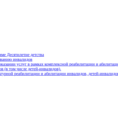
мме Десятилетие детства
иванию инвалидов
казании услуг в рамках комплексной реабилитации и абилитац
 (в том числе детей-инвалидов).
льтурной реабилитации и абилитации инвалидов, детей-инвалидо