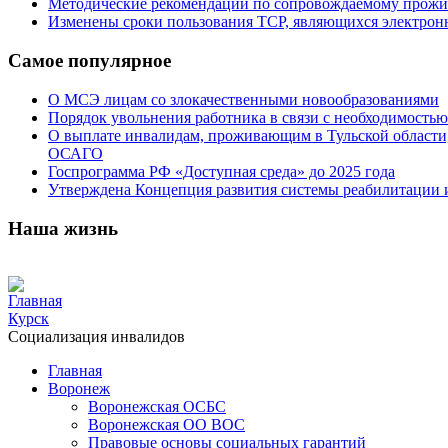
Методические рекомендации по сопровождаемому прож
Изменены сроки пользования ТСР, являющихся электро
Самое популярное
О МСЭ лицам со злокачественными новообразованиями
Порядок увольнения работника в связи с необходимостью
О выплате инвалидам, проживающим в Тульской области
ОСАГО
Госпрограмма РФ «Доступная среда» до 2025 года
Утверждена Концепция развития системы реабилитации 
Наша жизнь
Главная
Курск
Социализация инвалидов
Главная
Воронеж
Воронежская ОСБС
Воронежская ОО ВОС
Правовые основы социальных гарантий
Социализация инвалидов