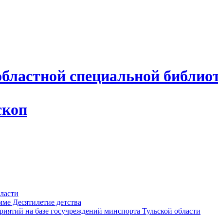
областной специальной библио
скоп
бласти
мме Десятилетие детства
иятий на базе госучреждений минспорта Тульской области