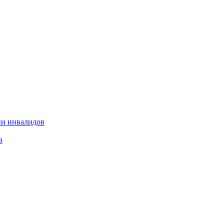
ии инвалидов
в