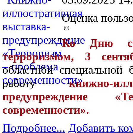
Оценка пользо
(0)
Ко Дню со
терроризмом, 3 сентя
областной специальной 
работу
книжно-ил
предупреждение «
современности».
Подробнее...
Добавить ко