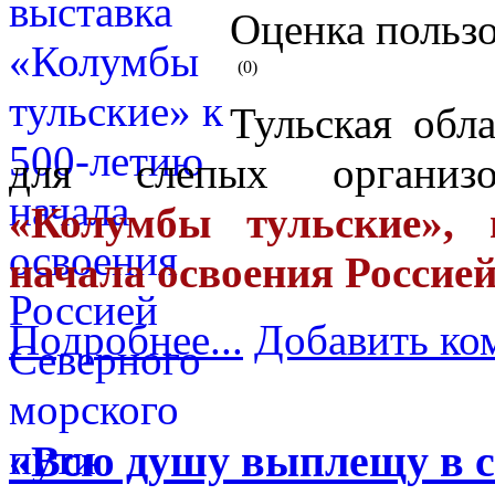
Оценка пользо
(0)
Тульская обл
для слепых органи
«Колумбы тульские», 
начала освоения Россией
Подробнее...
Добавить ко
«Всю душу выплещу в с