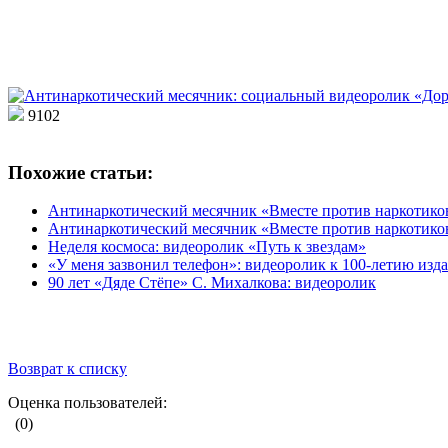
9102
Похожие статьи:
Антинаркотический месячник «Вместе против наркотико
Антинаркотический месячник «Вместе против наркотиков
Неделя космоса: видеоролик «Путь к звездам»
«У меня зазвонил телефон»: видеоролик к 100-летию изд
90 лет «Дяде Стёпе» С. Михалкова: видеоролик
Возврат к списку
Оценка пользователей:
(0)