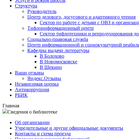
Услуги и режим работы
Структура
Руководитель
Центр делового, досугового и адаптивного чтения
Сектор по работе с детьми с ОВЗ и организац
Тифлоинформационный центр
Сектор тифлотехники и репродуцирования д
Социально-правовая служба
Центр информационной и социокультурной реабил
Кафедры выдачи литературы
В Болохово
В Новомосковске
В Щекино
Ваши отзывы
Яндекс.Отзывы
Независимая оценка
Антикоррупция
РБИК
Главная
Сведения о библиотеке
Об организации
Учредительные и другие официальные документы
Контакты и схема проезда