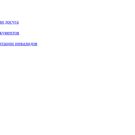
ии досуга
окументов
итации инвалидов