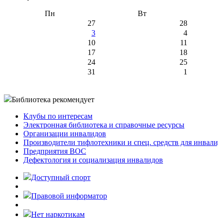
Пн
Вт
27
28
3
4
10
11
17
18
24
25
31
1
Библиотека рекомендует
Клубы по интересам
Электронная библиотека и справочные ресурсы
Организации инвалидов
Производители тифлотехники и спец. средств для инвал
Предприятия ВОС
Дефектология и социализация инвалидов
Доступный спорт
Правовой информатор
Нет наркотикам