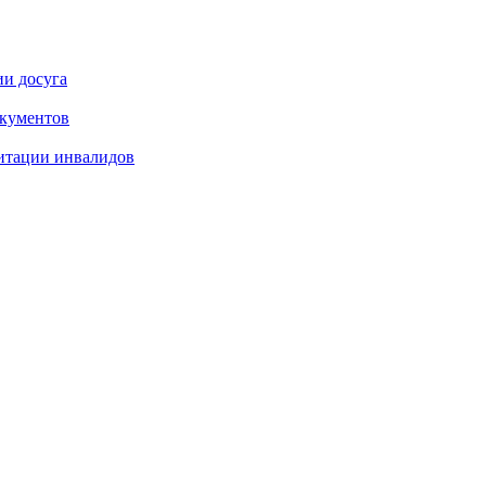
ии досуга
окументов
итации инвалидов