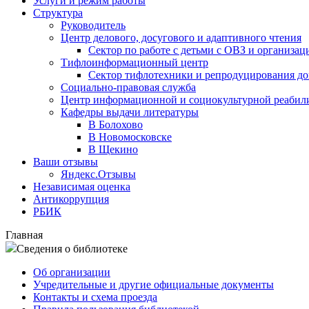
Услуги и режим работы
Структура
Руководитель
Центр делового, досугового и адаптивного чтения
Сектор по работе с детьми с ОВЗ и организац
Тифлоинформационный центр
Сектор тифлотехники и репродуцирования д
Социально-правовая служба
Центр информационной и социокультурной реабил
Кафедры выдачи литературы
В Болохово
В Новомосковске
В Щекино
Ваши отзывы
Яндекс.Отзывы
Независимая оценка
Антикоррупция
РБИК
Главная
Сведения о библиотеке
Об организации
Учредительные и другие официальные документы
Контакты и схема проезда