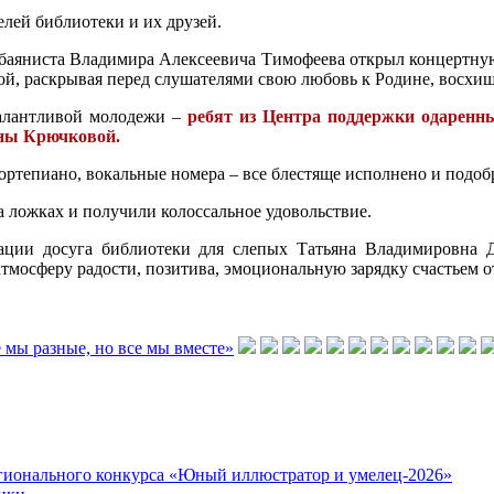
елей библиотеки и их друзей.
баяниста Владимира Алексеевича Тимофеева открыл концертную 
й, раскрывая перед слушателями свою любовь к Родине, восхище
алантливой молодежи –
ребят из Центра поддержки одаренных
ны Крючковой.
ртепиано, вокальные номера – все блестяще исполнено и подобр
 ложках и получили колоссальное удовольствие.
ации досуга библиотеки для слепых Татьяна Владимировна Д
мосферу радости, позитива, эмоциональную зарядку счастьем о
Регионального конкурса «Юный иллюстратор и умелец-2026»