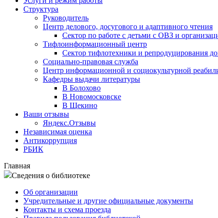
Услуги и режим работы
Структура
Руководитель
Центр делового, досугового и адаптивного чтения
Сектор по работе с детьми с ОВЗ и организац
Тифлоинформационный центр
Сектор тифлотехники и репродуцирования д
Социально-правовая служба
Центр информационной и социокультурной реабил
Кафедры выдачи литературы
В Болохово
В Новомосковске
В Щекино
Ваши отзывы
Яндекс.Отзывы
Независимая оценка
Антикоррупция
РБИК
Главная
Сведения о библиотеке
Об организации
Учредительные и другие официальные документы
Контакты и схема проезда