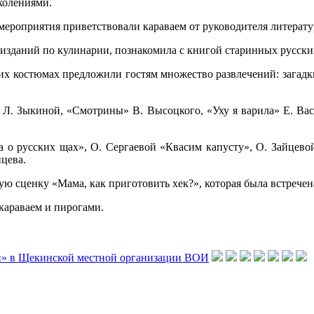
колениями.
 мероприятия приветствовали караваем от руководителя литера
изданий по кулинарии, познакомила с книгой старинных русски
х костюмах предложили гостям множество развлечений: загадки,
 Л. Зыкиной, «Смотрины» В. Высоцкого, «Уху я варила» Е. Васи
а о русских щах», О. Сергаевой «Квасим капусту», О. Зайцево
цева.
ю сценку «Мама, как приготовить хек?», которая была встрече
караваем и пирогами.