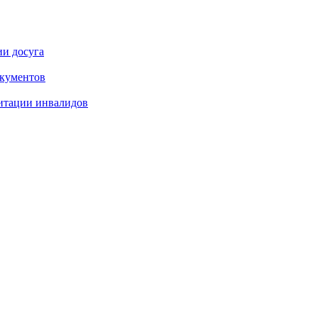
ии досуга
окументов
итации инвалидов