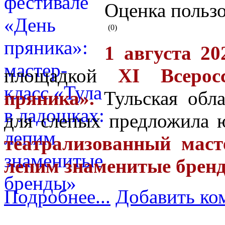
Оценка пользо
(0)
1 августа 20
площадкой
XI Всерос
пряника».
Тульская обла
для слепых предложила 
театрализованный маст
лепим знаменитые брен
Подробнее...
Добавить ко