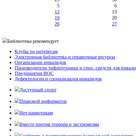
5
6
12
13
19
20
26
27
Библиотека рекомендует
Клубы по интересам
Электронная библиотека и справочные ресурсы
Организации инвалидов
Производители тифлотехники и спец. средств для инвал
Предприятия ВОС
Дефектология и социализация инвалидов
Доступный спорт
Правовой информатор
Нет наркотикам
Вместе против террора и экстремизма
Cообщить о распространении радикальной идеологии