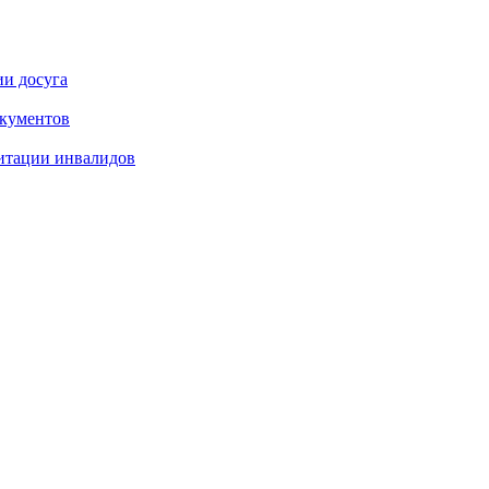
ии досуга
окументов
итации инвалидов