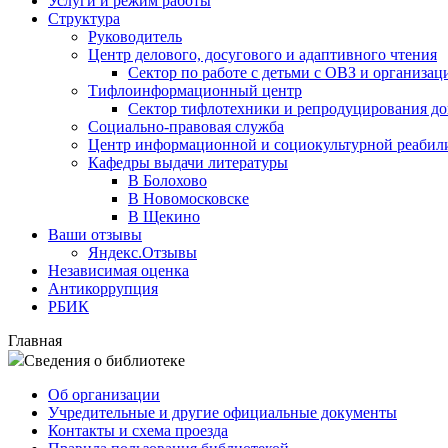
Услуги и режим работы
Структура
Руководитель
Центр делового, досугового и адаптивного чтения
Сектор по работе с детьми с ОВЗ и организац
Тифлоинформационный центр
Сектор тифлотехники и репродуцирования д
Социально-правовая служба
Центр информационной и социокультурной реабил
Кафедры выдачи литературы
В Болохово
В Новомосковске
В Щекино
Ваши отзывы
Яндекс.Отзывы
Независимая оценка
Антикоррупция
РБИК
Главная
Сведения о библиотеке
Об организации
Учредительные и другие официальные документы
Контакты и схема проезда