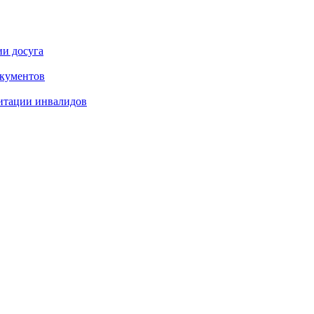
ии досуга
окументов
итации инвалидов