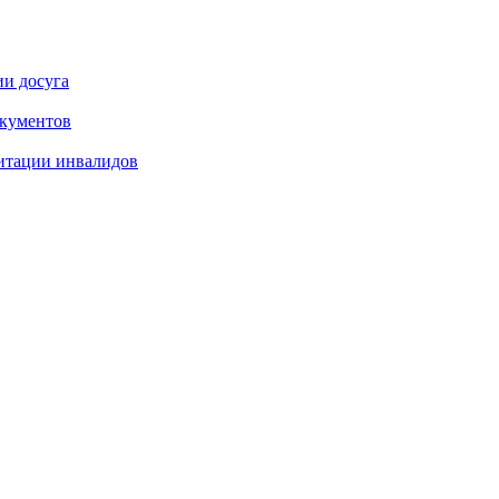
ии досуга
окументов
итации инвалидов