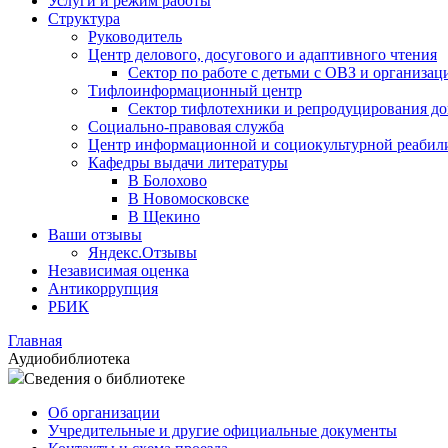
Услуги и режим работы
Структура
Руководитель
Центр делового, досугового и адаптивного чтения
Сектор по работе с детьми с ОВЗ и организац
Тифлоинформационный центр
Сектор тифлотехники и репродуцирования д
Социально-правовая служба
Центр информационной и социокультурной реабил
Кафедры выдачи литературы
В Болохово
В Новомосковске
В Щекино
Ваши отзывы
Яндекс.Отзывы
Независимая оценка
Антикоррупция
РБИК
Главная
Аудиобиблиотека
Сведения о библиотеке
Об организации
Учредительные и другие официальные документы