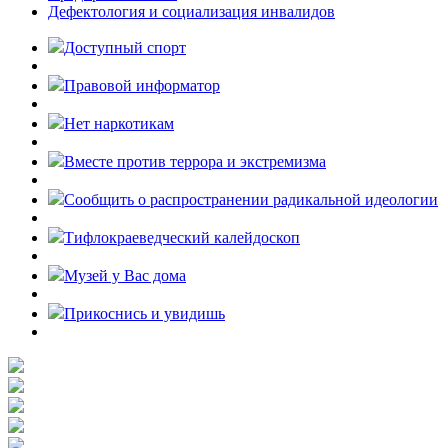
Дефектология и социализация инвалидов
Доступный спорт
Правовой информатор
Нет наркотикам
Вместе против террора и экстремизма
Cообщить о распространении радикальной идеологии
Тифлокраеведческий калейдоскоп
Музей у Вас дома
Прикоснись и увидишь