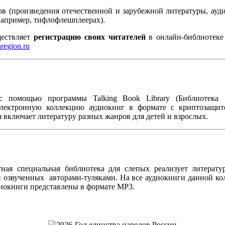
в (произведения отечественной и зарубежной литературы, ауди
например, тифлофлешплеерах).
ществляет
регистрацию своих читателей
в онлайн-библиотеке 
region.ru
 с помощью программы Talking Book Library (Библиотека
лектронную коллекцию аудиокниг
в формате с криптозащит
 включает литературу разных жанров для детей и взрослых.
тная специальная библиотека для слепых реализует литератур
и озвученных авторами-туляками. На все аудиокниги данной к
окниги представлены в формате МР3.