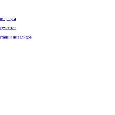
ии досуга
окументов
итации инвалидов