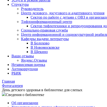
Услуги и режим работы
Структура
Руководитель
Центр делового, досугового и адаптивного чтения
Сектор по работе с детьми с ОВЗ и организац
Тифлоинформационный центр
Сектор тифлотехники и репродуцирования д
Социально-правовая служба
Центр информационной и социокультурной реабил
Кафедры выдачи литературы
В Болохово
В Новомосковске
В Щекино
Ваши отзывы
Яндекс.Отзывы
Независимая оценка
Антикоррупция
РБИК
Главная
Фотогалерея
День детского здоровья в библиотеке для слепых
Сведения о библиотеке
Об организации