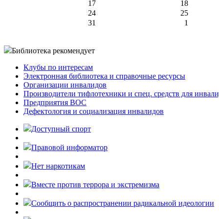
17
18
24
25
31
1
Библиотека рекомендует
Клубы по интересам
Электронная библиотека и справочные ресурсы
Организации инвалидов
Производители тифлотехники и спец. средств для инвал
Предприятия ВОС
Дефектология и социализация инвалидов
Доступный спорт
Правовой информатор
Нет наркотикам
Вместе против террора и экстремизма
Cообщить о распространении радикальной идеологии