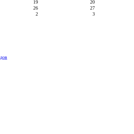
19
20
26
27
2
3
идов