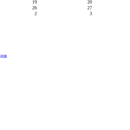
19
20
26
27
2
3
идов