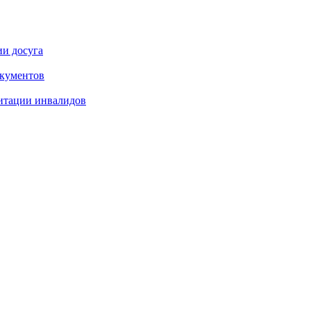
ии досуга
окументов
итации инвалидов