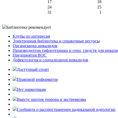
17
18
24
25
31
1
Библиотека рекомендует
Клубы по интересам
Электронная библиотека и справочные ресурсы
Организации инвалидов
Производители тифлотехники и спец. средств для инвал
Предприятия ВОС
Дефектология и социализация инвалидов
Доступный спорт
Правовой информатор
Нет наркотикам
Вместе против террора и экстремизма
Cообщить о распространении радикальной идеологии