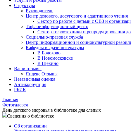
Услуги и режим работы
Структура
Руководитель
Центр делового, досугового и адаптивного чтения
Сектор по работе с детьми с ОВЗ и организац
Тифлоинформационный центр
Сектор тифлотехники и репродуцирования д
Социально-правовая служба
Центр информационной и социокультурной реабил
Кафедры выдачи литературы
В Болохово
В Новомосковске
В Щекино
Ваши отзывы
Яндекс.Отзывы
Независимая оценка
Антикоррупция
РБИК
Главная
Фотогалерея
День детского здоровья в библиотеке для слепых
Сведения о библиотеке
Об организации