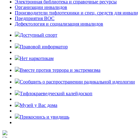
Электронная библиотека и справочные ресурсы
Организации инвалидов
Производители тифлотехники и спец. средств для инвал
Предприятия ВОС
Дефектология и социализация инвалидов
Доступный спорт
Правовой информатор
Нет наркотикам
Вместе против террора и экстремизма
Cообщить о распространении радикальной идеологии
Тифлокраеведческий калейдоскоп
Музей у Вас дома
Прикоснись и увидишь