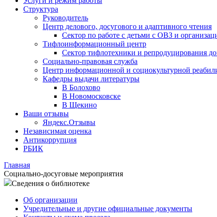
Услуги и режим работы
Структура
Руководитель
Центр делового, досугового и адаптивного чтения
Сектор по работе с детьми с ОВЗ и организац
Тифлоинформационный центр
Сектор тифлотехники и репродуцирования д
Социально-правовая служба
Центр информационной и социокультурной реабил
Кафедры выдачи литературы
В Болохово
В Новомосковске
В Щекино
Ваши отзывы
Яндекс.Отзывы
Независимая оценка
Антикоррупция
РБИК
Главная
Социально-досуговые мероприятия
Сведения о библиотеке
Об организации
Учредительные и другие официальные документы