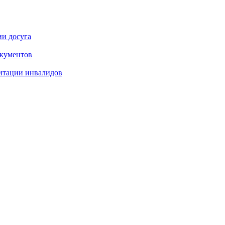
ии досуга
окументов
итации инвалидов