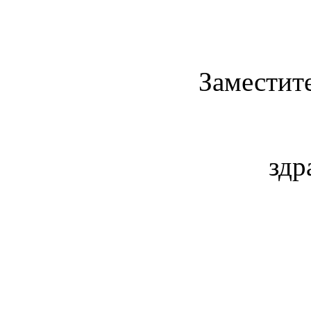
Заместит
здр