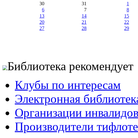
30
31
1
6
7
8
13
14
15
20
21
22
27
28
29
Библиотека рекомендует
Клубы по интересам
Электронная библиотек
Организации инвалидо
Производители тифлотех