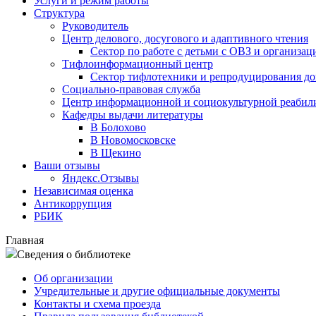
Услуги и режим работы
Структура
Руководитель
Центр делового, досугового и адаптивного чтения
Сектор по работе с детьми с ОВЗ и организац
Тифлоинформационный центр
Сектор тифлотехники и репродуцирования д
Социально-правовая служба
Центр информационной и социокультурной реабил
Кафедры выдачи литературы
В Болохово
В Новомосковске
В Щекино
Ваши отзывы
Яндекс.Отзывы
Независимая оценка
Антикоррупция
РБИК
Главная
Сведения о библиотеке
Об организации
Учредительные и другие официальные документы
Контакты и схема проезда