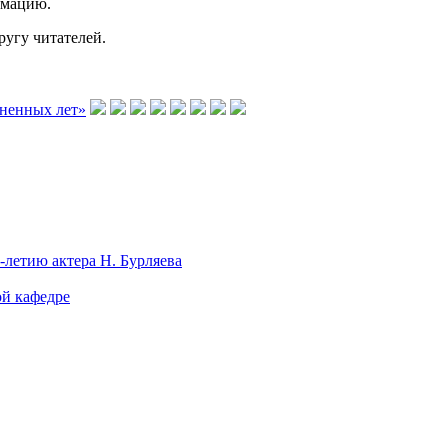
рмацию.
угу читателей.
-летию актера Н. Бурляева
ой кафедре