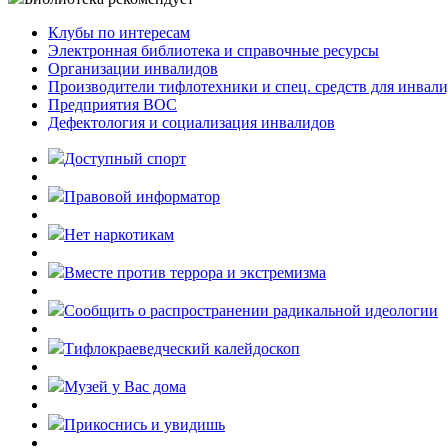
Клубы по интересам
Электронная библиотека и справочные ресурсы
Организации инвалидов
Производители тифлотехники и спец. средств для инвал
Предприятия ВОС
Дефектология и социализация инвалидов
Доступный спорт
Правовой информатор
Нет наркотикам
Вместе против террора и экстремизма
Cообщить о распространении радикальной идеологии
Тифлокраеведческий калейдоскоп
Музей у Вас дома
Прикоснись и увидишь