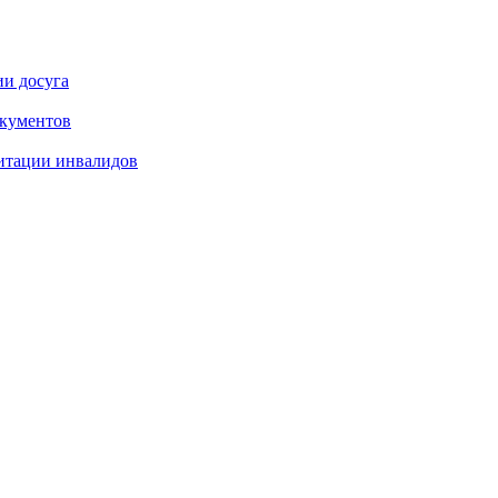
ии досуга
окументов
итации инвалидов