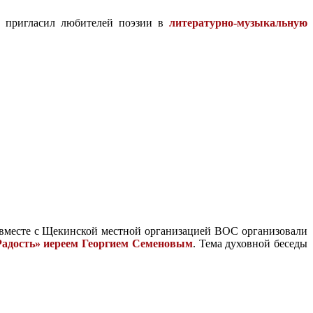
х пригласил любителей поэзии в
л
итературно-музыкальную
 вместе с Щекинской местной организацией ВОС организовали
Радость» иереем Георгием Семеновым
. Тема духовной беседы