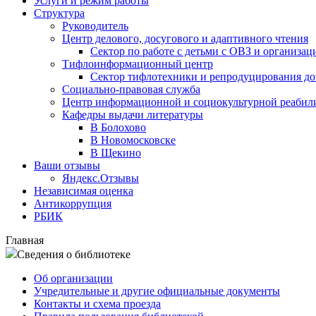
Услуги и режим работы
Структура
Руководитель
Центр делового, досугового и адаптивного чтения
Сектор по работе с детьми с ОВЗ и организац
Тифлоинформационный центр
Сектор тифлотехники и репродуцирования д
Социально-правовая служба
Центр информационной и социокультурной реабил
Кафедры выдачи литературы
В Болохово
В Новомосковске
В Щекино
Ваши отзывы
Яндекс.Отзывы
Независимая оценка
Антикоррупция
РБИК
Главная
Сведения о библиотеке
Об организации
Учредительные и другие официальные документы
Контакты и схема проезда