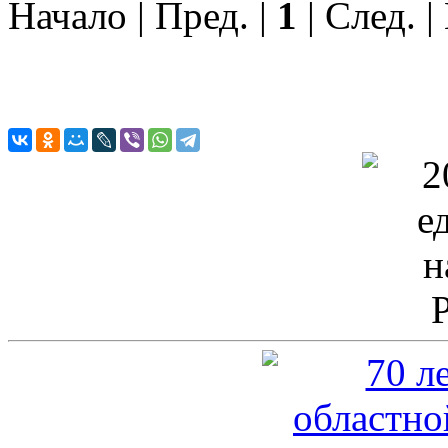
Начало | Пред. |
1
| След. |