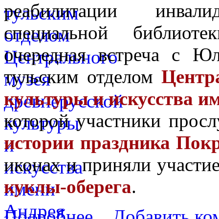
реабилитации инвал
специальной библиоте
очередная встреча с Ю
тульским отделом
Центр
культуры и искусства и
которой участники прос
истории праздника Пок
иконах и приняли участи
куклы-оберега
.
Подробнее...
Добавить ко