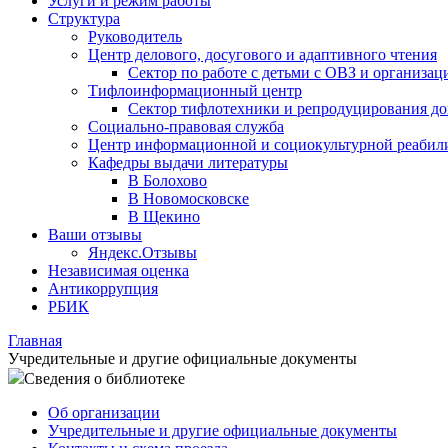
Услуги и режим работы
Структура
Руководитель
Центр делового, досугового и адаптивного чтения
Сектор по работе с детьми с ОВЗ и организац
Тифлоинформационный центр
Сектор тифлотехники и репродуцирования д
Социально-правовая служба
Центр информационной и социокультурной реабил
Кафедры выдачи литературы
В Болохово
В Новомосковске
В Щекино
Ваши отзывы
Яндекс.Отзывы
Независимая оценка
Антикоррупция
РБИК
Главная
Учредительные и другие официальные документы
Сведения о библиотеке
Об организации
Учредительные и другие официальные документы