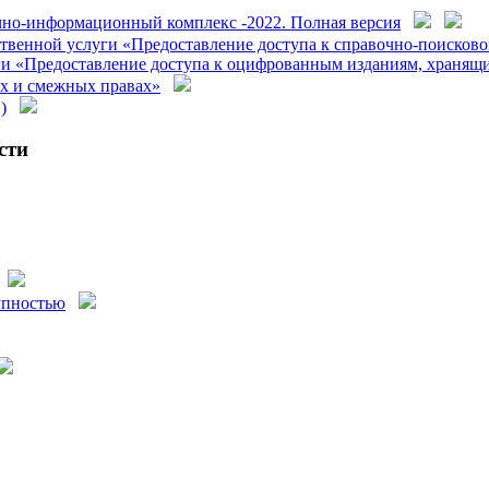
но-информационный комплекс -2022. Полная версия
твенной услуги «Предоставление доступа к справочно-поисково
 «Предоставление доступа к оцифрованным изданиям, хранящимс
их и смежных правах»
)
сти
упностью