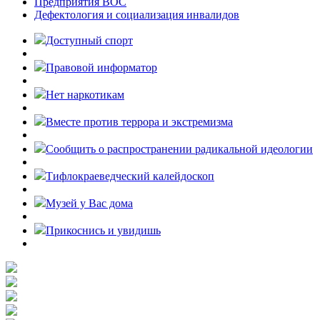
Предприятия ВОС
Дефектология и социализация инвалидов
Доступный спорт
Правовой информатор
Нет наркотикам
Вместе против террора и экстремизма
Cообщить о распространении радикальной идеологии
Тифлокраеведческий калейдоскоп
Музей у Вас дома
Прикоснись и увидишь