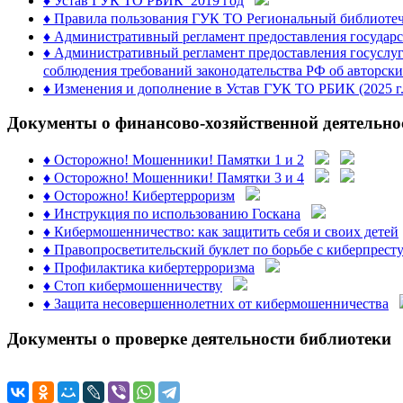
♦ Устав ГУК ТО РБИК_2019 год
♦ Правила пользования ГУК ТО Региональный библиотеч
♦ Административный регламент предоставления государс
♦ Административный регламент предоставления госуслуги
соблюдения требований законодательства РФ об авторск
♦ Изменения и дополнение в Устав ГУК ТО РБИК (2025 г.
Документы о финансово-хозяйственной деятельно
♦ Осторожно! Мошенники! Памятки 1 и 2
♦ Осторожно! Мошенники! Памятки 3 и 4
♦ Осторожно! Кибертерроризм
♦ Инструкция по использованию Госкана
♦ Кибермошенничество: как защитить себя и своих детей
♦ Правопросветительский буклет по борьбе с киберпрест
♦ Профилактика кибертерроризма
♦ Стоп кибермошенничеству
♦ Защита несовершеннолетних от кибермошенничества
Документы о проверке деятельности библиотеки