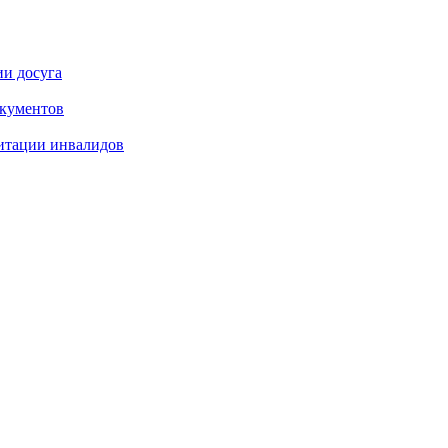
ии досуга
окументов
итации инвалидов