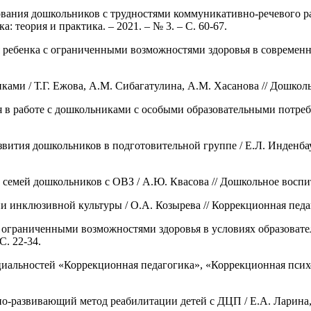
вания дошкольников с трудностями коммуникативно-речевого ра
: теория и практика. – 2021. – № 3. – С. 60-67.
ебенка с ограниченными возможностями здоровья в современном
ми / Т.Г. Ежова, А.М. Сибагатулина, А.М. Хасанова // Дошкольна
 в работе с дошкольниками с особыми образовательными потребно
звития дошкольников в подготовительной группе / Е.Л. Инденба
емей дошкольников с ОВЗ / А.Ю. Квасова // Дошкольное воспитан
инклюзивной культуры / О.А. Козырева // Коррекционная педагоги
 ограниченными возможностями здоровья в условиях образовател
С. 22-34.
иальностей «Коррекционная педагогика», «Коррекционная психо
-развивающий метод реабилитации детей с ДЦП / Е.А. Ларина, Я