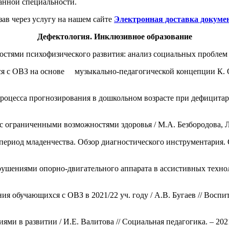
анной специальности.
зав через услугу на нашем сайте
Электронная доставка докуме
Дефектология. Инклюзивное образование
тями психофизического развития: анализ социальных проблем / В
ся с ОВЗ на основе музыкально-педагогической концепции К. О
оцесса прогнозирования в дошкольном возрасте при дефицитарно
ограниченными возможностями здоровья / М.А. Безбородова, Л.А.
риод младенчества. Обзор диагностического инструментария. Соо
ушениями опорно-двигательного аппарата в ассистивных техноло
я обучающихся с ОВЗ в 2021/22 уч. году / А.В. Бугаев // Воспит
ями в развитии / И.Е. Валитова // Социальная педагогика. – 2021.