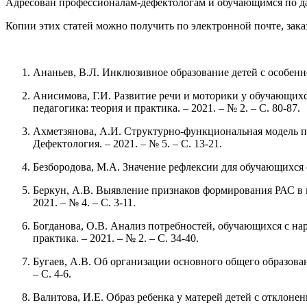
Адресован профессионалам-дефектологам и обучающимся по д
Копии этих статей можно получить по электронной почте, зака
Ананьев, В.Л. Инклюзивное образование детей с особеннос
Анисимова, Г.И. Развитие речи и моторики у обучающих
педагогика: теория и практика. – 2021. – № 2. – С. 80-87.
Ахметзянова, А.И. Структурно-функциональная модель пр
Дефектология. – 2021. – № 5. – С. 13-21.
Безбородова, М.А. Значение рефлексии для обучающихся с 
Беркун, А.В. Выявление признаков формирования РАС в пе
2021. – № 4. – С. 3-11.
Богданова, О.В. Анализ потребностей, обучающихся с нар
практика. – 2021. – № 2. – С. 34-40.
Бугаев, А.В. Об организации основного общего образовани
– С. 4-6.
Валитова, И.Е. Образ ребенка у матерей детей с отклонени