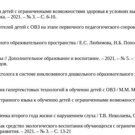
детей с ограниченными возможностями здоровья в условиях выс
. – 2021. – № 3. – С. 6-10.
лей детей с ОВЗ на этапе первичного педагогического сопровожд
о образовательного пространства / Е.С. Любимова, Н.Б. Попова
 // Дополнительное образование и воспитание. – 2021. – № 5. – С
дов.
толога в системе инклюзивного дошкольного образовательного у
гипертекстовых технологий в обучении детей с ОВЗ / М.М. Марко
ранного языка к обучению детей с ограниченными возможностями
нка второго года жизни с нарушением слуха / Т.В. Николаева, О.В
ак средство экологического воспитания обучающихся с ограниче
азвития. – 2021. – № 3. – С. 13-21