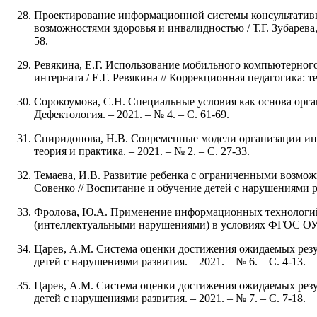
Проектирование информационной системы консультативн
возможностями здоровья и инвалидностью / Т.Г. Зубарева, 
58.
Ревякина, Е.Г. Использование мобильного компьютерног
интерната / Е.Г. Ревякина // Коррекционная педагогика: те
Сорокоумова, С.Н. Специальные условия как основа орга
Дефектология. – 2021. – № 4. – С. 61-69.
Спиридонова, Н.В. Современные модели организации инк
теория и практика. – 2021. – № 2. – С. 27-33.
Темаева, И.В. Развитие ребенка с ограниченными возмож
Совенко // Воспитание и обучение детей с нарушениями раз
Фролова, Ю.А. Применение информационных технологий у
(интеллектуальными нарушениями) в условиях ФГОС ОУО / 
Царев, А.М. Система оценки достижения ожидаемых резуль
детей с нарушениями развития. – 2021. – № 6. – С. 4-13.
Царев, А.М. Система оценки достижения ожидаемых резуль
детей с нарушениями развития. – 2021. – № 7. – С. 7-18.