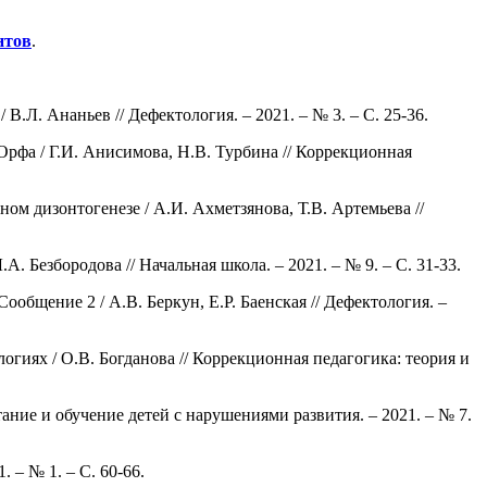
нтов
.
.Л. Ананьев // Дефектология. – 2021. – № 3. – С. 25-36.
рфа / Г.И. Анисимова, Н.В. Турбина // Коррекционная
м дизонтогенезе / А.И. Ахметзянова, Т.В. Артемьева //
 Безбородова // Начальная школа. – 2021. – № 9. – С. 31-33.
бщение 2 / А.В. Беркун, Е.Р. Баенская // Дефектология. –
гиях / О.В. Богданова // Коррекционная педагогика: теория и
ание и обучение детей с нарушениями развития. – 2021. – № 7.
 – № 1. – С. 60-66.