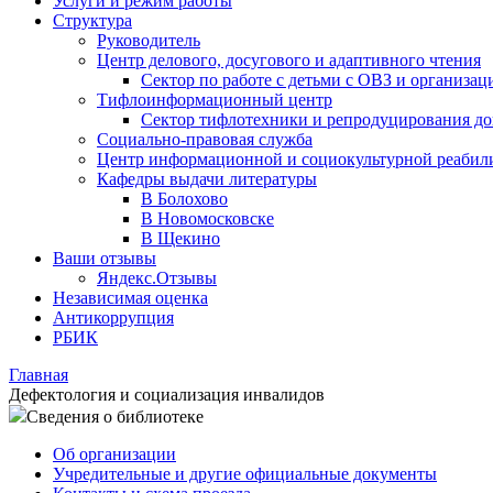
Услуги и режим работы
Структура
Руководитель
Центр делового, досугового и адаптивного чтения
Сектор по работе с детьми с ОВЗ и организац
Тифлоинформационный центр
Сектор тифлотехники и репродуцирования д
Социально-правовая служба
Центр информационной и социокультурной реабил
Кафедры выдачи литературы
В Болохово
В Новомосковске
В Щекино
Ваши отзывы
Яндекс.Отзывы
Независимая оценка
Антикоррупция
РБИК
Главная
Дефектология и социализация инвалидов
Сведения о библиотеке
Об организации
Учредительные и другие официальные документы