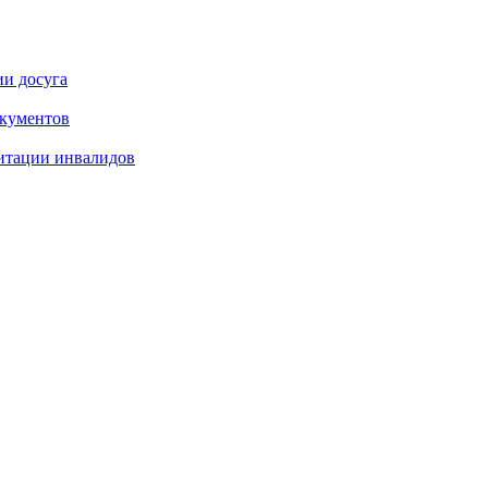
ии досуга
окументов
итации инвалидов