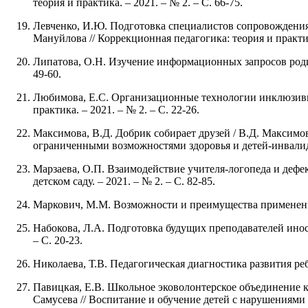
теория и практика. – 2021. – № 2. – С. 66-75.
Левченко, И.Ю. Подготовка специалистов сопровождения 
Мануйлова // Коррекционная педагогика: теория и практика
Липатова, О.Н. Изучение информационных запросов родите
49-60.
Любимова, Е.С. Организационные технологии инклюзивног
практика. – 2021. – № 2. – С. 22-26.
Максимова, В.Д. Добрик собирает друзей / В.Д. Максимова
ограниченными возможностями здоровья и детей-инвали
Марзаева, О.П. Взаимодействие учителя-логопеда и дефек
детском саду. – 2021. – № 2. – С. 82-85.
Маркович, М.М. Возможности и преимущества применения 
Набокова, Л.А. Подготовка будущих преподавателей иност
– С. 20-23.
Николаева, Т.В. Педагогическая диагностика развития ребе
Павицкая, Е.В. Школьное эковолонтерское объединение к
Самусева // Воспитание и обучение детей с нарушениями р