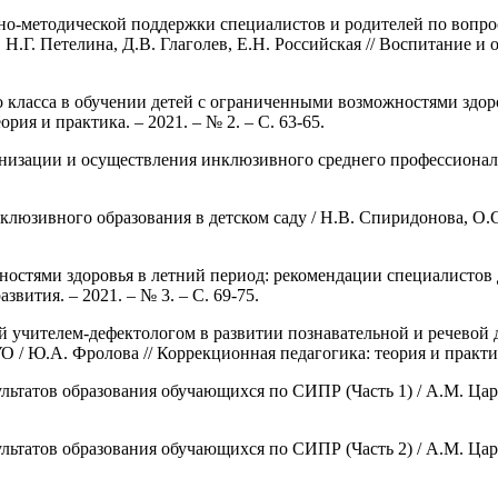
о-методической поддержки специалистов и родителей по вопро
Н.Г. Петелина, Д.В. Глаголев, Е.Н. Российская // Воспитание и о
о класса в обучении детей с ограниченными возможностями здо
ория и практика. – 2021. – № 2. – С. 63-65.
низации и осуществления инклюзивного среднего профессиональн
люзивного образования в детском саду / Н.В. Спиридонова, О.С
ностями здоровья в летний период: рекомендации специалистов 
вития. – 2021. – № 3. – С. 69-75.
чителем-дефектологом в развитии познавательной и речевой д
Ю.А. Фролова // Коррекционная педагогика: теория и практика.
татов образования обучающихся по СИПР (Часть 1) / А.М. Царев
татов образования обучающихся по СИПР (Часть 2) / А.М. Царев