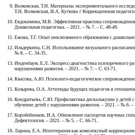
Волковская, Т.Н. Материалы экспериментального исследо
Т.Н. Волковская, И.А. Куткова // Коррекционная педагогика
Евдокимова, М.В. Эффективная практика сопровождения р
Дошкольная педагогика. – 2021. – № 7. – С. 48-49.
Ежова, Т.Г. Опыт инклюзивного образования с дошкольника
Ильдеркина, С.Н. Использование визуального расписания
№ 8. – С. 34-35.
Инденбаум, Е.Л. Экспресс-диагностика психоречевого ра
нарушениями развития. – 2021. – № 7. – С. 63-71.
Квасова, А.Ю. Психолого-педагогическое сопровождение с
Козырева, О.А. Аттитюды будущих педагогов в отношении 
Кондратьева, С.Ю. Профилактика дискалькулии у детей с
обучение детей с нарушениями развития. – 2021. – № 6. – 
Коробейников, И.А. Обновление паспортов научных спец
Дефектология. – 2021. – № 5. – С. 66-71.
Ларина, Е.А. Иппотерапия как комплексный коррекционно