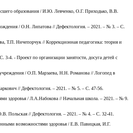
шего образования / И.Ю. Левченко, О.Г. Приходько, В.В.
ения / О.Н. Липатова // Дефектология. – 2021. – № 3. – С.
, Т.П. Ничепорчук // Коррекционная педагогика: теория и
. 3-4. - Проект по организации занятости, досуга детей с
чреждения / О.П. Марзаева, Н.Н. Романова // Логопед в
вич // Дефектология. – 2021. – № 5. – С. 47-56.
 здоровья / Л.А.Набокова // Начальная школа. – 2021. – № 9.
. Польская // Дефектология. – 2021. – № 4. – С. 32-41.
нными возможностями здоровья / Е.В. Павицкая, И.Г.