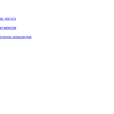
ии досуга
окументов
итации инвалидов