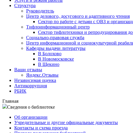
Услуги и режим работы
Структура
Руководитель
Центр делового, досугового и адаптивного чтения
Сектор по работе с детьми с ОВЗ и организац
Тифлоинформационный центр
Сектор тифлотехники и репродуцирования д
Социально-правовая служба
Центр информационной и социокультурной реабил
Кафедры выдачи литературы
В Болохово
В Новомосковске
В Щекино
Ваши отзывы
Яндекс.Отзывы
Независимая оценка
Антикоррупция
РБИК
Главная
Сведения о библиотеке
Об организации
Учредительные и другие официальные документы
Контакты и схема проезда