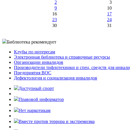
2
3
9
10
16
17
23
24
30
31
Библиотека рекомендует
Клубы по интересам
Электронная библиотека и справочные ресурсы
Организации инвалидов
Производители тифлотехники и спец. средств для инвал
Предприятия ВОС
Дефектология и социализация инвалидов
Доступный спорт
Правовой информатор
Нет наркотикам
Вместе против террора и экстремизма