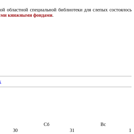
кой областной специальной библиотеки для слепых состоялось
ьными книжными фондами
.
Сб
Вс
30
31
1